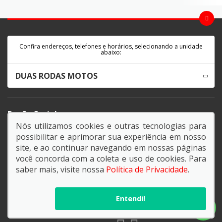
Confira endereços, telefones e horários, selecionando a unidade
abaixo:
DUAS RODAS MOTOS
Razão Social:
LUCASA COMÉRCIO E REPRESENTAÇÕES LTDA
Nós utilizamos cookies e outras tecnologias para
possibilitar e aprimorar sua experiência em nosso
CNPJ:
site, e ao continuar navegando em nossas páginas
19.460.385/0001-06
você concorda com a coleta e uso de cookies. Para
Endereço Matriz:
saber mais, visite nossa
Política de Privacidade
.
Av. Floriano Peixoto, 3399 - - UBERLÂNDIA-MG
Entendi!